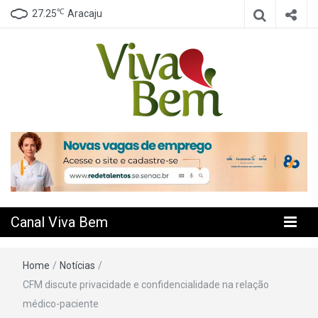
℃
27.25
Aracaju
Seu Canal de Saúde na Internet
Canal Viva
Bem
Canal Viva Bem
Home
/
Notícias
/
CFM discute privacidade e confidencialidade na relação
médico-paciente