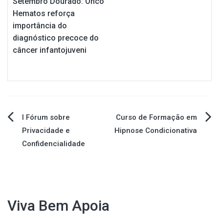
Setembro Dourado: Onco
Hematos reforça
importância do
diagnóstico precoce do
câncer infantojuveni
Navegação
I Fórum sobre
Curso de Formação em
Privacidade e
Hipnose Condicionativa
de
Confidencialidade
Post
Viva Bem Apoia