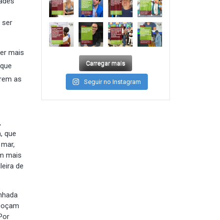
dades
 ser
der mais
Carregar mais
 que
rrem as
Seguir no Instagram
,
, que
 mar,
om mais
leira de
inhada
 coçam
Por