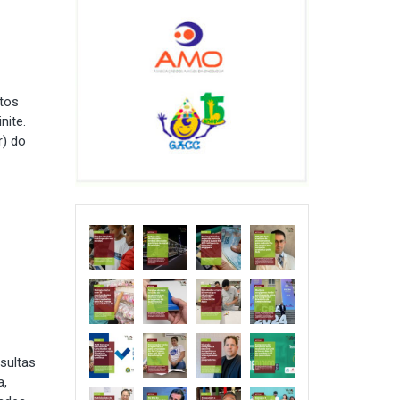
ntos
nite.
r) do
sultas
a,