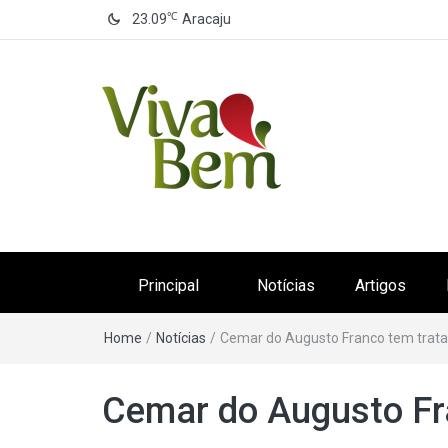
℃
23.09
Aracaju
Canal Viva Bem
Seu Canal de Saúde na Internet
Principal
Notícias
Artigos
Home
/
Notícias
/
Cemar do Augusto Franco tem trata
Cemar do Augusto Fr