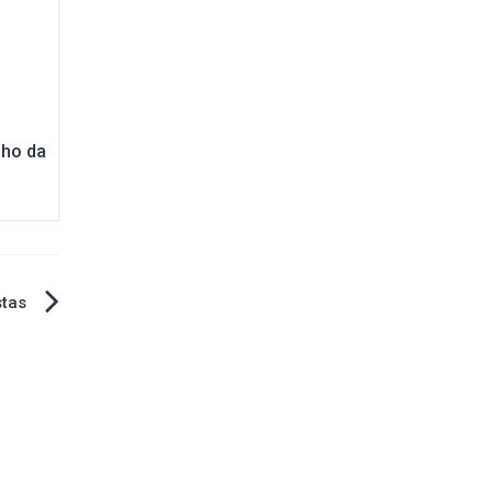
nho da
stas