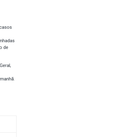
 casos
minhadas
o de
Geral,
s
a manhã.