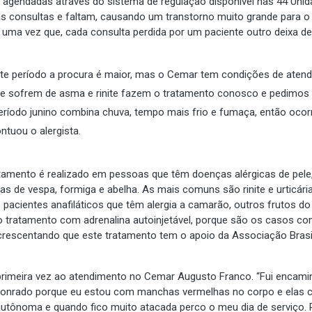
 agendadas através do sistema de regulação disponível nas 44 Uni
s consultas e faltam, causando um transtorno muito grande para o
 uma vez que, cada consulta perdida por um paciente outro deixa de
neste período a procura é maior, mas o Cemar tem condições de aten
ue sofrem de asma e rinite fazem o tratamento conosco e pedimos
eríodo junino combina chuva, tempo mais frio e fumaça, então oco
ntuou o alergista.
atamento é realizado em pessoas que têm doenças alérgicas de pele
as de vespa, formiga e abelha. As mais comuns são rinite e urticária
 pacientes anafiláticos que têm alergia a camarão, outros frutos do
s o tratamento com adrenalina autoinjetável, porque são os casos c
 acrescentando que este tratamento tem o apoio da Associação Brasi
a primeira vez ao atendimento no Cemar Augusto Franco. “Fui encam
Conrado porque eu estou com manchas vermelhas no corpo e elas
autônoma e quando fico muito atacada perco o meu dia de serviço. 