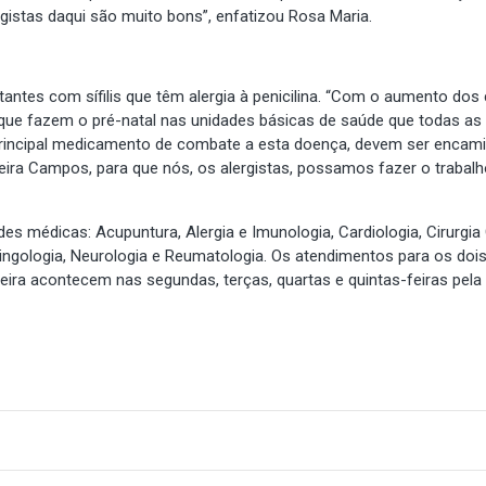
ergistas daqui são muito bons”, enfatizou Rosa Maria.
antes com sífilis que têm alergia à penicilina. “Com o aumento dos
s que fazem o pré-natal nas unidades básicas de saúde que todas as
é o principal medicamento de combate a esta doença, devem ser enca
ra Campos, para que nós, os alergistas, possamos fazer o trabalh
 médicas: Acupuntura, Alergia e Imunologia, Cardiologia, Cirurgia 
ringologia, Neurologia e Reumatologia. Os atendimentos para os doi
veira acontecem nas segundas, terças, quartas e quintas-feiras pel