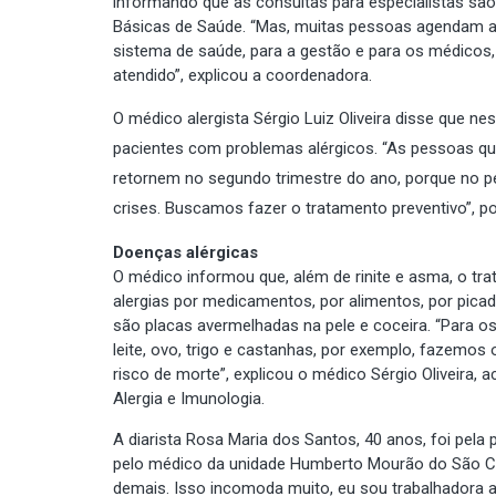
informando que as consultas para especialistas são
Básicas de Saúde. “Mas, muitas pessoas agendam a
sistema de saúde, para a gestão e para os médicos,
atendido”, explicou a coordenadora.
O médico alergista Sérgio Luiz Oliveira disse que 
pacientes com problemas alérgicos. “As pessoas q
retornem no segundo trimestre do ano, porque no p
crises. Buscamos fazer o tratamento preventivo”, po
Doenças alérgicas
O médico informou que, além de rinite e asma, o tr
alergias por medicamentos, por alimentos, por picad
são placas avermelhadas na pele e coceira. “Para os
leite, ovo, trigo e castanhas, por exemplo, fazemo
risco de morte”, explicou o médico Sérgio Oliveira,
Alergia e Imunologia.
A diarista Rosa Maria dos Santos, 40 anos, foi pel
pelo médico da unidade Humberto Mourão do São 
demais. Isso incomoda muito, eu sou trabalhadora 