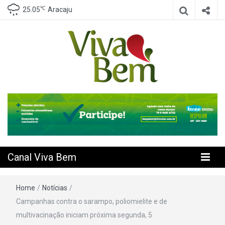
℃
25.05
Aracaju
Seu Canal de Saúde na Internet
Canal Viva
Bem
Canal Viva Bem
Home
/
Notícias
/
Campanhas contra o sarampo, poliomielite e de
multivacinação iniciam próxima segunda, 5