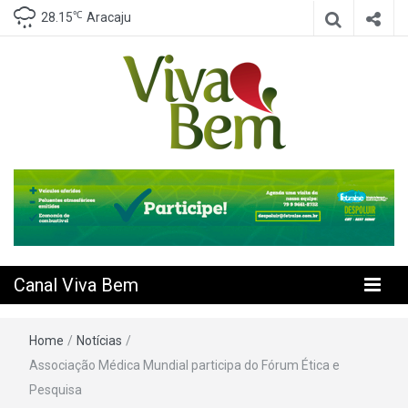
℃
28.15
Aracaju
Seu Canal de Saúde na Internet
Canal Viva
Bem
Canal Viva Bem
Home
/
Notícias
/
Associação Médica Mundial participa do Fórum Ética e
Pesquisa