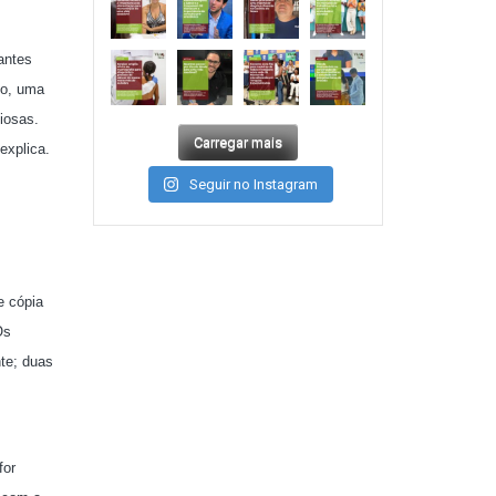
antes
lo, uma
iosas.
Carregar mais
explica.
Seguir no Instagram
e cópia
Os
te; duas
for