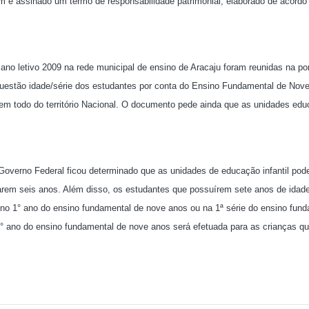
m é assinado um termo de responsabilidade patrimonial, elaborado de acord
ano letivo 2009 na rede municipal de ensino de Aracaju foram reunidas na por
uestão idade/série dos estudantes por conta do Ensino Fundamental de Nov
a em todo do território Nacional. O documento pede ainda que as unidades edu
 Governo Federal ficou determinado que as unidades de educação infantil pod
arem seis anos. Além disso, os estudantes que possuírem sete anos de idad
 no 1° ano do ensino fundamental de nove anos ou na 1ª série do ensino fun
1° ano do ensino fundamental de nove anos será efetuada para as crianças qu