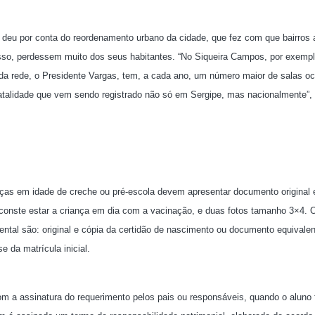
 deu por conta do reordenamento urbano da cidade, que fez com que bairros 
isso, perdessem muito dos seus habitantes. “No Siqueira Campos, por exemp
a rede, o Presidente Vargas, tem, a cada ano, um número maior de salas oc
natalidade que vem sendo registrado não só em Sergipe, mas nacionalmente”, 
anças em idade de creche ou pré-escola devem apresentar documento original 
conste estar a criança em dia com a vacinação, e duas fotos tamanho 3×4. 
tal são: original e cópia da certidão de nascimento ou documento equivalen
e da matrícula inicial.
com a assinatura do requerimento pelos pais ou responsáveis, quando o aluno 