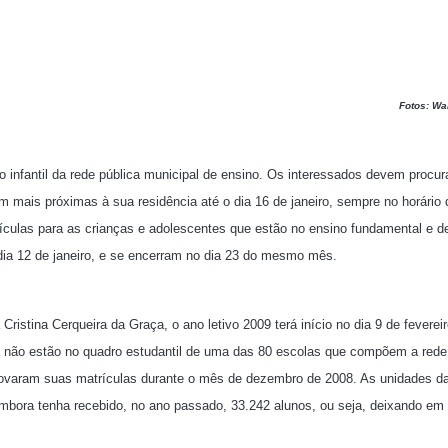
Fotos: Wal
 infantil da rede pública municipal de ensino. Os interessados devem procu
m mais próximas à sua residência até o dia 16 de janeiro, sempre no horário 
ículas para as crianças e adolescentes que estão no ensino fundamental e 
ia 12 de janeiro, e se encerram no dia 23 do mesmo mês.
istina Cerqueira da Graça, o ano letivo 2009 terá início no dia 9 de fevereir
a não estão no quadro estudantil de uma das 80 escolas que compõem a rede
enovaram suas matrículas durante o mês de dezembro de 2008. As unidades da
embora tenha recebido, no ano passado, 33.242 alunos, ou seja, deixando em 