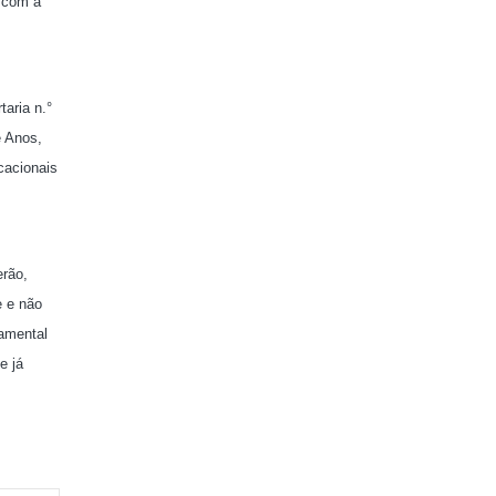
o com a
taria n.°
e Anos,
cacionais
erão,
e e não
damental
e já