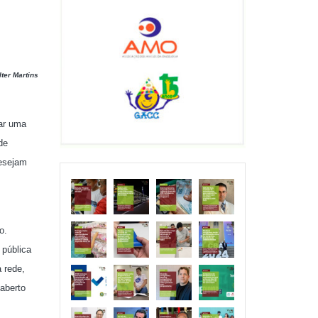
ter Martins
rar uma
de
desejam
o.
 pública
 rede,
aberto