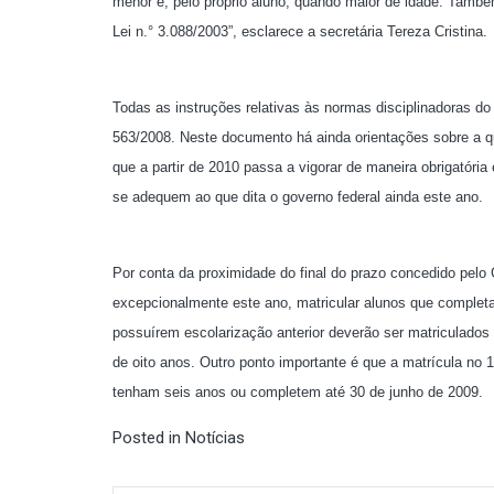
menor e, pelo próprio aluno, quando maior de idade. També
Lei n.° 3.088/2003”, esclarece a secretária Tereza Cristina.
Todas as instruções relativas às normas disciplinadoras do 
563/2008. Neste documento há ainda orientações sobre a q
que a partir de 2010 passa a vigorar de maneira obrigatóri
se adequem ao que dita o governo federal ainda este ano.
Por conta da proximidade do final do prazo concedido pelo
excepcionalmente este ano, matricular alunos que complet
possuírem escolarização anterior deverão ser matriculados
de oito anos. Outro ponto importante é que a matrícula no 
tenham seis anos ou completem até 30 de junho de 2009.
Posted in
Notícias