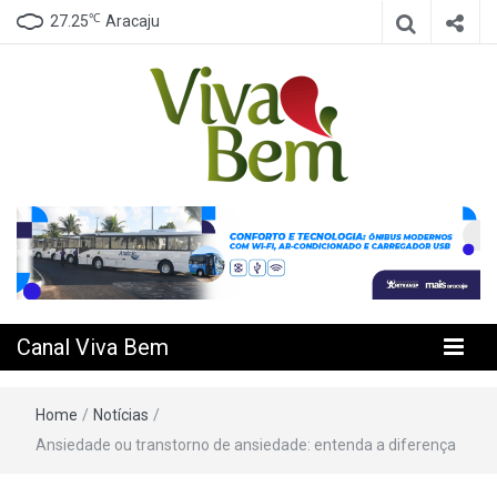
℃
27.25
Aracaju
Seu Canal de Saúde na Internet
Canal Viva
Bem
Canal Viva Bem
Home
/
Notícias
/
Ansiedade ou transtorno de ansiedade: entenda a diferença