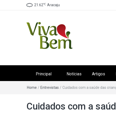
℃
21.62
Aracaju
Canal Viva Bem
Seu Canal de Saúde na Internet
Principal
Notícias
Artigos
Home
/
Entrevistas
/
Cuidados com a saúde das crian
Cuidados com a saúde