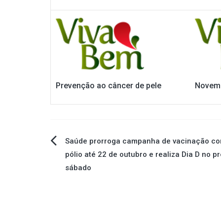
Prevenção ao câncer de pele
Novemb
Navegação
Saúde prorroga campanha de vacinação co
pólio até 22 de outubro e realiza Dia D no p
de
sábado
Post