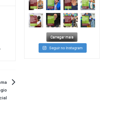
Carregar mais
Seguir no Instagram
?
ama
ágio
cial