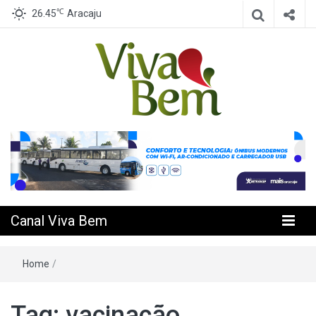
℃
26.45
Aracaju
Seu Canal de Saúde na Internet
Canal Viva
Bem
Canal Viva Bem
Home
/
Tag:
vacinação