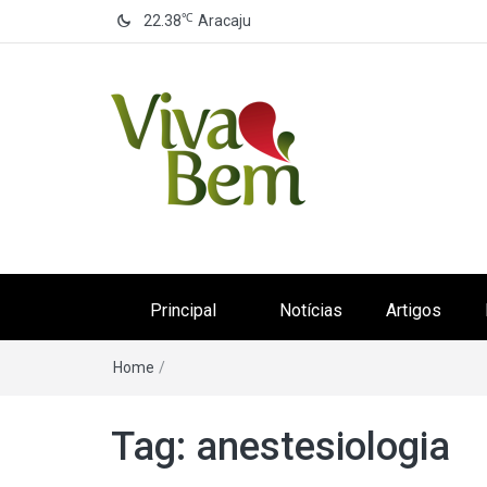
℃
22.38
Aracaju
Canal Viva Bem
Seu Canal de Saúde na Internet
Principal
Notícias
Artigos
Home
/
Tag:
anestesiologia