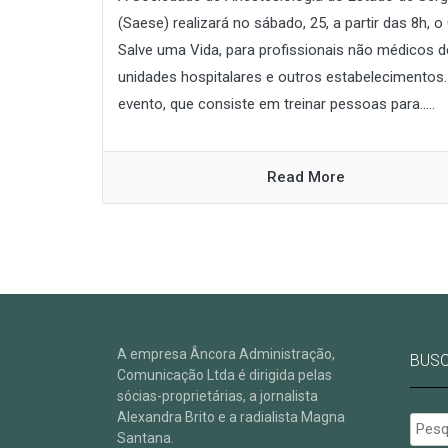
(Saese) realizará no sábado, 25, a partir das 8h, 
Salve uma Vida, para profissionais não médicos d
unidades hospitalares e outros estabelecimentos.
evento, que consiste em treinar pessoas para.....
Read More
A empresa Âncora Administração,
BUS
Comunicação Ltda é dirigida pelas
sócias-proprietárias, a jornalista
Alexandra Brito e a radialista Magna
Pesqu
Santana.
por: