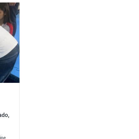
ado,
ipe