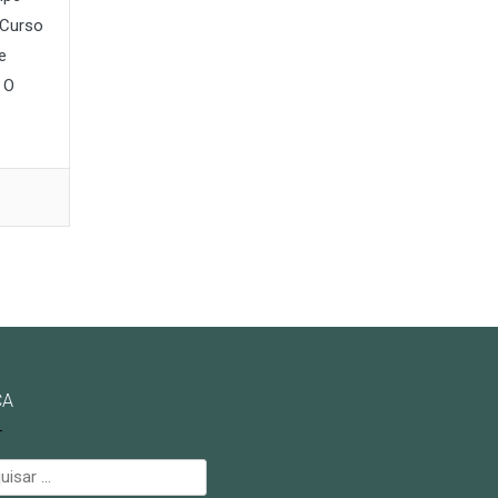
o Curso
e
 O
CA
isar