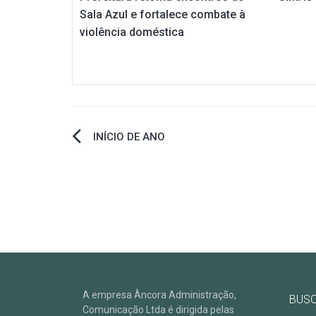
Sala Azul e fortalece combate à
violência doméstica
Navegação
INÍCIO DE ANO
de
Post
A empresa Âncora Administração,
BUS
Comunicação Ltda é dirigida pelas