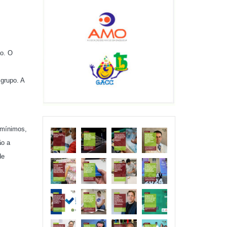
ão. O
grupo. A
 mínimos,
ão a
de