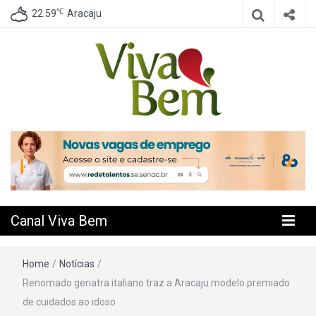
℃
22.59
Aracaju
Seu Canal de Saúde na Internet
Canal Viva
Bem
Canal Viva Bem
Home
/
Notícias
/
Renomado geriatra italiano traz a Aracaju modelo premiado
de cuidados ao idoso