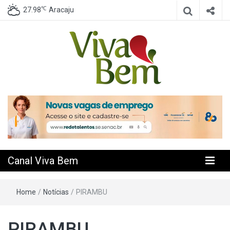
℃
27.98
Aracaju
Seu Canal de Saúde na Internet
Canal Viva
Bem
Canal Viva Bem
Home
/
Notícias
/
PIRAMBU
PIRAMBU