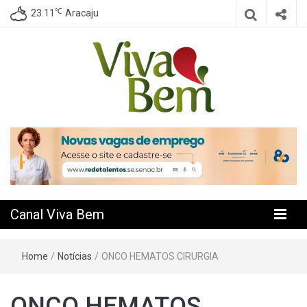
℃
23.11
Aracaju
Seu Canal de Saúde na Internet
Canal Viva
Bem
Canal Viva Bem
Home
/
Notícias
/
ONCO HEMATOS CIRURGIA
ONCO HEMATOS