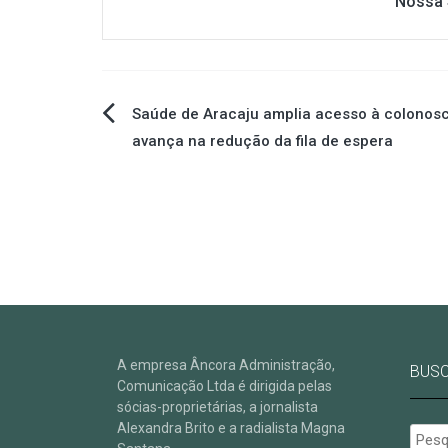
Nossa 
Navegação
Saúde de Aracaju amplia acesso à colonosc
avança na redução da fila de espera
de
Post
A empresa Âncora Administração,
BUS
Comunicação Ltda é dirigida pelas
sócias-proprietárias, a jornalista
Alexandra Brito e a radialista Magna
Pesqu