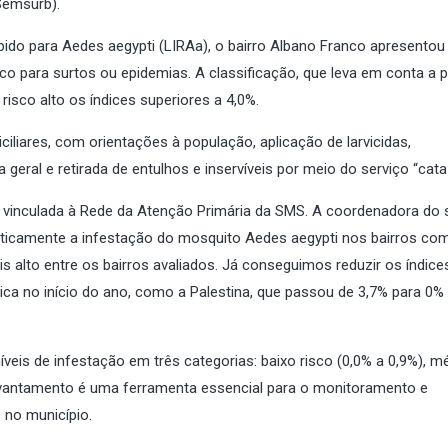
Semsurb).
ido para Aedes aegypti (LIRAa), o bairro Albano Franco apresento
isco para surtos ou epidemias. A classificação, que leva em conta a 
isco alto os índices superiores a 4,0%.
ciliares, com orientações à população, aplicação de larvicidas,
geral e retirada de entulhos e inservíveis por meio do serviço “cata
, vinculada à Rede da Atenção Primária da SMS. A coordenadora do s
rasticamente a infestação do mosquito Aedes aegypti nos bairros co
is alto entre os bairros avaliados. Já conseguimos reduzir os índic
ca no início do ano, como a Palestina, que passou de 3,7% para 0%
íveis de infestação em três categorias: baixo risco (0,0% a 0,9%), m
O levantamento é uma ferramenta essencial para o monitoramento e
 no município.