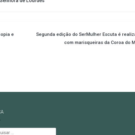
Senhora de Lourdes
opia e
Segunda edição do SerMulher Escuta é reali
com marisqueiras da Coroa do M
CA
isar