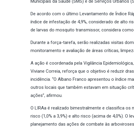
Municipais da Saúde (SMS) e de Serviços Urbanos (
De acordo com o último Levantamento de Índice Ráp
índice de infestação de 4,9%, considerado de alto r
de larvas do mosquito transmissor, considera como r
Durante a força-tarefa, serão realizadas visitas domi
monitoramento e avaliação de áreas críticas, limpeza 
A ação é coordenada pela Vigilância Epidemiológica
Viviane Correia, reforça que o objetivo é reduzir d
incidência. “O Albano Franco apresentou o índice ma
outros locais que também estavam em situação críti
ações”, afirmou.
O LIRAa é realizado bimestralmente e classifica os n
risco (1,0% a 3,9%) e alto risco (acima de 4,0%). 
planejamento das ações de combate às arboviroses