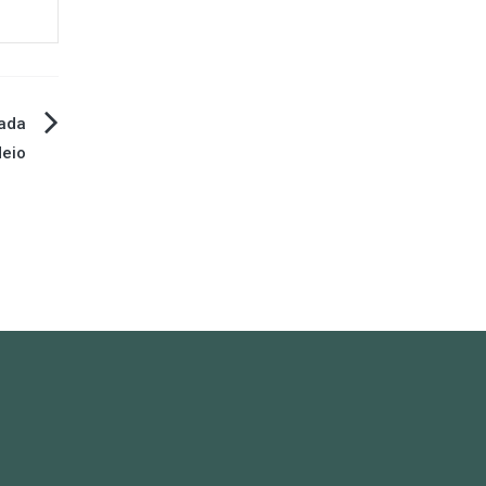
zada
eio