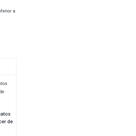
ferior a
matos
cer de