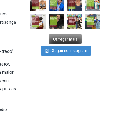
u um
presença
Carregar mais
Seguir no Instagram
-treco”.
etor,
m maior
es em
 após as
édio