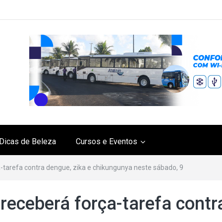
Dicas de Beleza
Cursos e Eventos
-tarefa contra dengue, zika e chikungunya neste sábado, 9
receberá força-tarefa contr