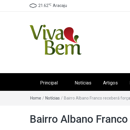
℃
21.62
Aracaju
Canal Viva Bem
Seu Canal de Saúde na Internet
Principal
Notícias
Artigos
Home
/
Notícias
/
Bairro Albano Franco receberá força
Bairro Albano Franco 