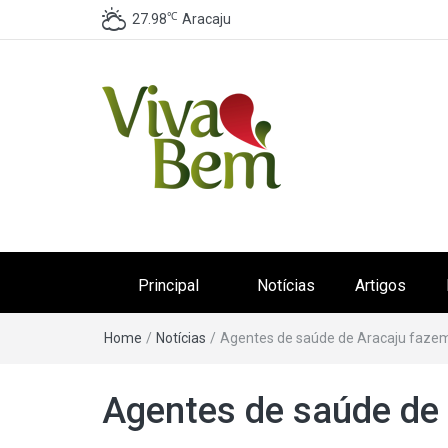
℃
27.98
Aracaju
Canal Viva Bem
Seu Canal de Saúde na Internet
Principal
Notícias
Artigos
Home
/
Notícias
/
Agentes de saúde de Aracaju fazem
Agentes de saúde de 