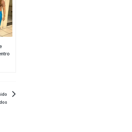
e
entro
ido
ados