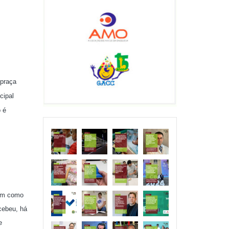
 praça
cipal
o é
tem como
ecebeu, há
e