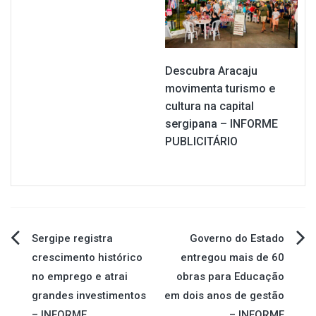
Descubra Aracaju
movimenta turismo e
cultura na capital
sergipana – INFORME
PUBLICITÁRIO
Navegação
Sergipe registra
Governo do Estado
crescimento histórico
entregou mais de 60
de
no emprego e atrai
obras para Educação
grandes investimentos
em dois anos de gestão
Post
– INFORME
– INFORME