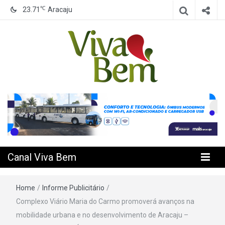
℃
23.71
Aracaju
Seu Canal de Saúde na Internet
Canal Viva
Bem
Canal Viva Bem
Home
/
Informe Publicitário
/
Complexo Viário Maria do Carmo promoverá avanços na
mobilidade urbana e no desenvolvimento de Aracaju –