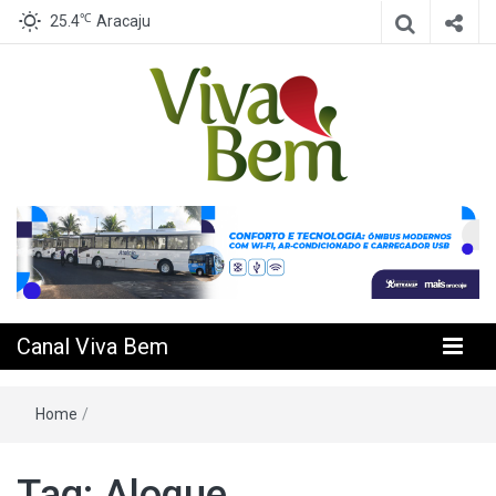
℃
25.4
Aracaju
Seu Canal de Saúde na Internet
Canal Viva
Bem
Canal Viva Bem
Home
/
Tag:
Aloque