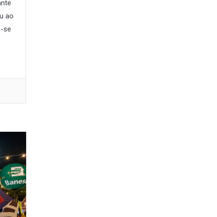
ante
ou ao
o-se