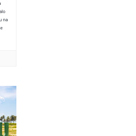
a
alo
u na
de