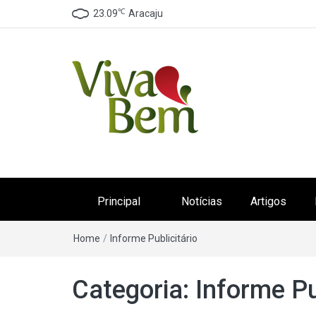
℃
23.09
Aracaju
Canal Viva Bem
Seu Canal de Saúde na Internet
Principal
Notícias
Artigos
Home
/
Informe Publicitário
Categoria:
Informe Pu