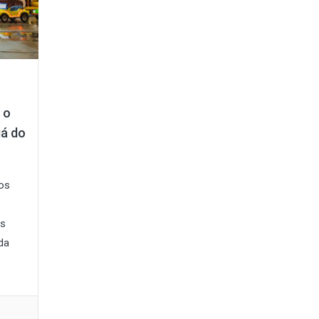
 o
iá do
dos
os
da